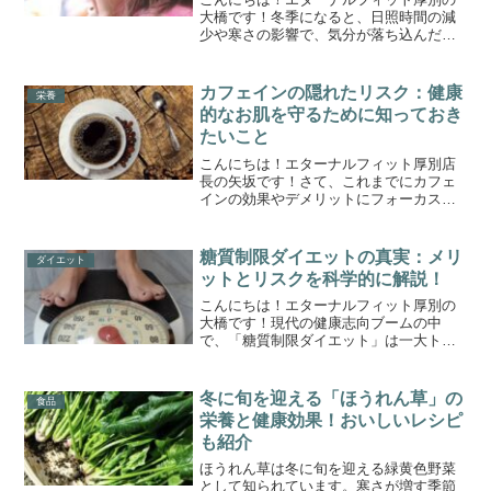
大橋です！冬季になると、日照時間の減
少や寒さの影響で、気分が落ち込んだり
意欲が低下することがあります。このよ
うな状態は「冬季うつ（Seasonal
Affective Disorder: SAD）」と呼ば...
カフェインの隠れたリスク：健康
栄養
的なお肌を守るために知っておき
たいこと
こんにちは！エターナルフィット厚別店
長の矢坂です！さて、これまでにカフェ
インの効果やデメリットにフォーカスし
た記事を書いてきました。今回は、カフ
ェインがお肌に与える影響について解説
をしていきます。もし、最近肌トラブル
糖質制限ダイエットの真実：メリ
ダイエット
にお悩みの方で珈琲を多く...
ットとリスクを科学的に解説！
こんにちは！エターナルフィット厚別の
大橋です！現代の健康志向ブームの中
で、「糖質制限ダイエット」は一大トレ
ンドとなり、多くの人がその効果を実感
しています。体重を減らしたい、健康的
な血糖値を維持したいという目的で、こ
冬に旬を迎える「ほうれん草」の
食品
のダイエットを始めた人も多...
栄養と健康効果！おいしいレシピ
も紹介
ほうれん草は冬に旬を迎える緑黄色野菜
として知られています。寒さが増す季節