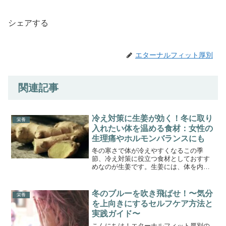
シェアする
エターナルフィット厚別
関連記事
冷え対策に生姜が効く！冬に取り
栄養
入れたい体を温める食材：女性の
生理痛やホルモンバランスにも
冬の寒さで体が冷えやすくなるこの季
節、冷え対策に役立つ食材としておすす
めなのが生姜です。生姜には、体を内部
から温め、血行を促進する成分が含まれ
ており、体温をキープしやすくしてくれ
ます。また、女性の生理痛やホルモンバ
冬のブルーを吹き飛ばせ！〜気分
栄養
ランスにも良い影響が期待で...
を上向きにするセルフケア方法と
実践ガイド〜
こんにちは！エターナルフィット厚別の