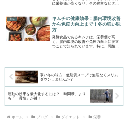
に栄養価が高くなり、その豊富なビタミ
ンやミネラルが、体調管理や美容、健康
に多くのメリットをもたらします。今回
は、そんなほうれん草の栄養素や健康効
キムチの健康効果：腸内環境改善
食品
果、そして手軽に作れるレ...
から免疫力向上まで！冬の強い味
方
発酵食品であるキムチは、栄養価が高
く、腸内環境の改善や免疫力向上に役立
つことで知られています。特に、乳酸菌
やビタミン類、食物繊維が豊富で、腸の
健康をサポートし、さまざまな健康効果
が期待されています。今回は、キムチが
もたらす具体的な効果や、日...
寒い冬の味方！低脂質スープで無理なくスリム
ダウンしませんか？
運動の効果を最大化するには？「時間帯」より
も「一貫性」が鍵！
ホーム
ブログ
ダイエット
栄養