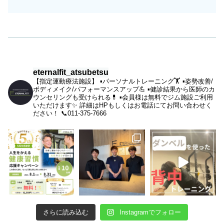
eternalfit_atsubetsu
【指定運動療法施設】
▪︎パーソナルトレーニング🏋️
▪︎姿勢改善/
ボディメイク/パフォーマンスアップ💪
▪︎健診結果から医師のカ
ウンセリングも受けられる💊
▪︎会員様は無料でジム施設ご利用
いただけます✨
詳細はHPもしくはお電話にてお問い合わせく
ださい！
📞011-375-7666
さらに読み込む
Instagramでフォロー