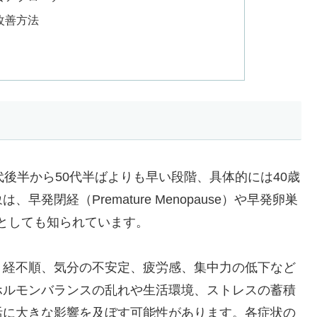
改善方法
】
後半から50代半ばよりも早い段階、具体的には40歳
発閉経（Premature Menopause）や早発卵巣
y, POI）としても知られています。
月経不順、気分の不安定、疲労感、集中力の低下など
ホルモンバランスの乱れや生活環境、ストレスの蓄積
活に大きな影響を及ぼす可能性があります。各症状の