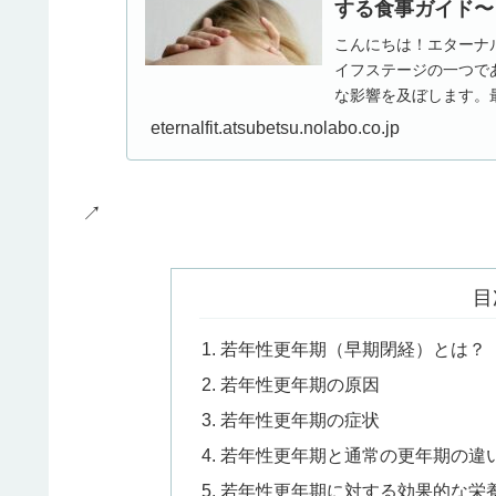
する食事ガイド〜
こんにちは！エターナ
イフステージの一つで
な影響を及ぼします。
（早期閉経）」や、男性.
eternalfit.atsubetsu.nolabo.co.jp
↗
目
若年性更年期（早期閉経）とは？
若年性更年期の原因
若年性更年期の症状
若年性更年期と通常の更年期の違
若年性更年期に対する効果的な栄