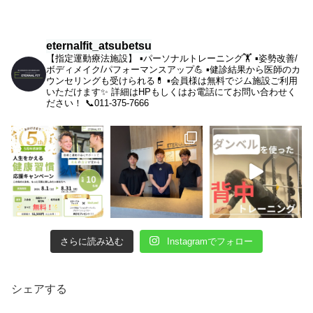
eternalfit_atsubetsu
【指定運動療法施設】
▪︎パーソナルトレーニング🏋️
▪︎姿勢改善/
ボディメイク/パフォーマンスアップ💪
▪︎健診結果から医師のカ
ウンセリングも受けられる💊
▪︎会員様は無料でジム施設ご利用
いただけます✨
詳細はHPもしくはお電話にてお問い合わせく
ださい！
📞011-375-7666
さらに読み込む
Instagramでフォロー
シェアする