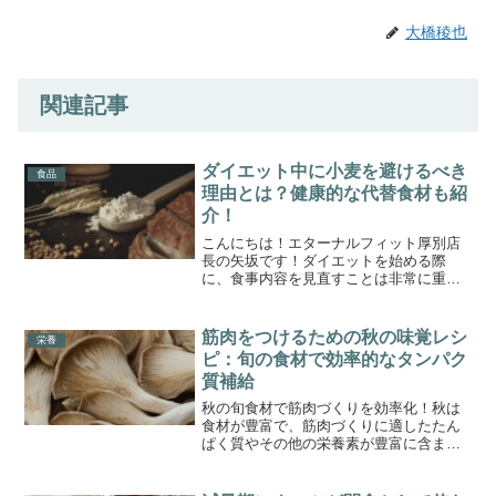
大橋稜也
関連記事
ダイエット中に小麦を避けるべき
食品
理由とは？健康的な代替食材も紹
介！
こんにちは！エターナルフィット厚別店
長の矢坂です！ダイエットを始める際
に、食事内容を見直すことは非常に重要
です。その中でも特に注目したいのが
「小麦製品」です。パンやパスタ、クッ
キーなど、私たちの食卓に欠かせない小
筋肉をつけるための秋の味覚レシ
栄養
麦製品ですが、ダイエット中に...
ピ：旬の食材で効率的なタンパク
質補給
秋の旬食材で筋肉づくりを効率化！秋は
食材が豊富で、筋肉づくりに適したたん
ぱく質やその他の栄養素が豊富に含まれ
ています。筋トレをしている方や、効率
よく筋肉をつけたい方は、この季節の旬