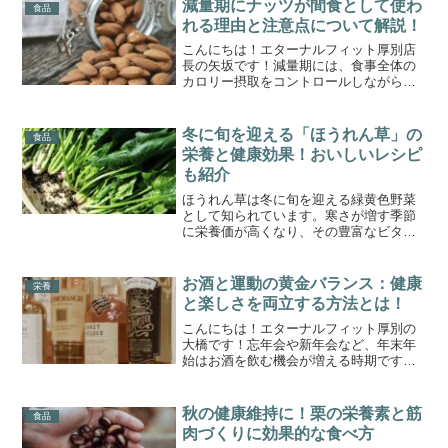
の味覚を上手に活用することで、トレー
減量期にナッツが間食として使わ
食品
ニングの成果を最大限に引...
れる理由と注意点について解説！
こんにちは！エターナルフィット厚別店
長の矢坂です！減量期には、食事全体の
カロリー摂取をコントロールしながら、
満足感を得て、筋肉を維持するために適
切な栄養を摂取することが重要です。そ
んな中で、ナッツは優れた栄養価と満腹
冬に旬を迎える「ほうれん草」の
食品
感を提供するため、減量中...
栄養と健康効果！おいしいレシピ
も紹介
ほうれん草は冬に旬を迎える緑黄色野菜
として知られています。寒さが増す季節
に栄養価が高くなり、その豊富なビタミ
ンやミネラルが、体調管理や美容、健康
に多くのメリットをもたらします。今回
は、そんなほうれん草の栄養素や健康効
お酒と運動の黄金バランス：健康
栄養
果、そして手軽に作れるレ...
と楽しさを両立する方法とは！
こんにちは！エターナルフィット厚別の
大橋です！忘年会や新年会など、年末年
始はお酒を飲む機会が増える時期です。
一方で「お酒は筋トレの効果を下げる」
といった話を耳にしたことがある方も多
いでしょう。しかし、正しい知識と工夫
秋の健康維持に！栗の栄養素と筋
食品
をすれば、お酒と運動を両...
肉づくりに効果的な食べ方