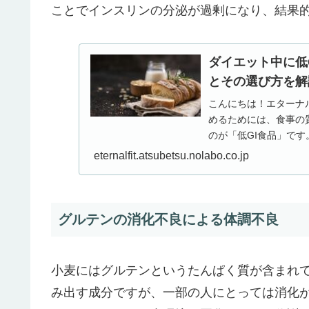
ことでインスリンの分泌が過剰になり、結果
ダイエット中に低
とその選び方を解
こんにちは！エターナ
めるためには、食事の
のが「低GI食品」で
ぐ効果があるため、ダ..
eternalfit.atsubetsu.nolabo.co.jp
グルテンの消化不良による体調不良
小麦にはグルテンというたんぱく質が含まれ
み出す成分ですが、一部の人にとっては消化