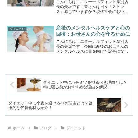
こんにちは！エターナルフィット厚別店
長の矢坂です！皆さんは日々「ストレ
ス」感じていますか？現代社会におい
て、ストレスは避けられない要素となっ
ていると考えます。仕事、家庭、社会的
なプレッシャーなど、さまざまな要因が
産後のメンタルヘルスケアと心の
ダイエット
私たちのストレスレベルを高め...
回復：お母さんの心を守るために
こんにちは！エターナルフィット厚別店
長の矢坂です！今回は産後のお母さんの
メンタルヘルスに目を向けた記事になり
ます！前回の記事で少し触れたように、
産後というのはホルモンバランスが急激
に変動することによりメンタルが不安定
になります。今回はその仕...
ダイエット中にハチミツを摂るべき理由とは？
特に寝る前がおすすめな理由を解説！
ダイエット中に小麦を避けるべき理由とは？健
康的な代替食材も紹介！
ホーム
ブログ
ダイエット