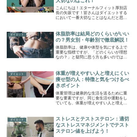
大切なのはこれ！
こんにちは！エターナルフィット厚別店
長の矢坂です！皆さんはダイエットする
において一番大切なことはなんだと思い
ますか？「最近ダイエット頑張ってるん
です！」という方に聞いてみるとこのよ
うな回答が返ってくることが多いんで
体脂肪率は結局どのくらいがいい
ダイエット
す。「一日2時間！いっぱい...
の？男女別・年齢別で徹底解説！
体脂肪率は、健康や体型を気にする上で
重要な指標ですが、「どのくらいが理想
なの？」と疑問に思う方も多いのではな
いでしょうか？今回は、男女別・年齢別
で健康的な体脂肪率を詳しく解説しま
す。その理由や根拠も合わせてお伝えし
体重が増えやすい人と増えにくい
ダイエット
ますので、自分に合った目標...
痩せ型の人：特徴と気をつけるべ
きポイント
体重管理は健康的な生活を送るために重
要な要素ですが、同じ食生活や運動をし
ていても、体重が増えやすい人と増えに
くい人がいます。この違いは、体質や生
活習慣、遺伝的要因など、さまざまな要
因に左右されます。今回は、体重が増え
ストレスとテストステロン：適切
ダイエット
やすい人と体重が増えにく...
なストレスマネジメントでテスト
ステロン値を上げよう！