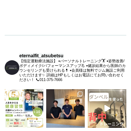
eternalfit_atsubetsu
【指定運動療法施設】
▪︎パーソナルトレーニング🏋️
▪︎姿勢改善/
ボディメイク/パフォーマンスアップ💪
▪︎健診結果から医師のカ
ウンセリングも受けられる💊
▪︎会員様は無料でジム施設ご利用
いただけます✨
詳細はHPもしくはお電話にてお問い合わせく
ださい！
📞011-375-7666