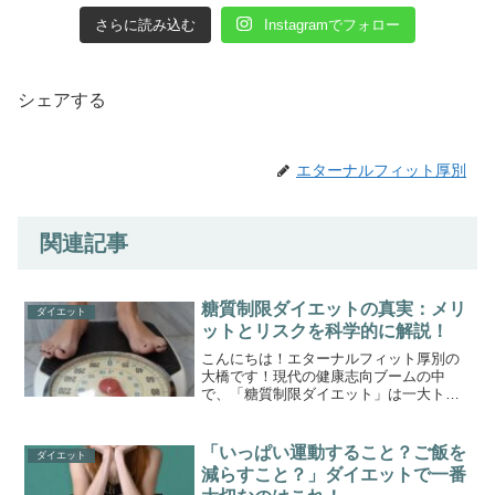
さらに読み込む
Instagramでフォロー
シェアする
エターナルフィット厚別
関連記事
糖質制限ダイエットの真実：メリ
ダイエット
ットとリスクを科学的に解説！
こんにちは！エターナルフィット厚別の
大橋です！現代の健康志向ブームの中
で、「糖質制限ダイエット」は一大トレ
ンドとなり、多くの人がその効果を実感
しています。体重を減らしたい、健康的
な血糖値を維持したいという目的で、こ
「いっぱい運動すること？ご飯を
ダイエット
のダイエットを始めた人も多...
減らすこと？」ダイエットで一番