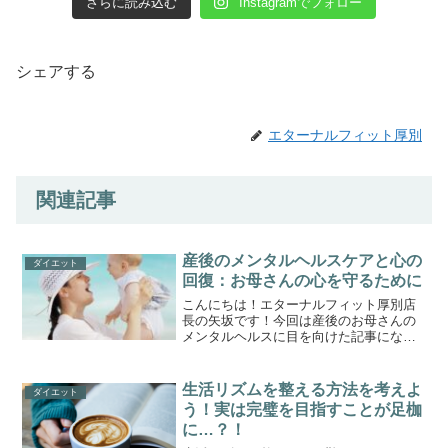
さらに読み込む
Instagramでフォロー
シェアする
エターナルフィット厚別
関連記事
産後のメンタルヘルスケアと心の
ダイエット
回復：お母さんの心を守るために
こんにちは！エターナルフィット厚別店
長の矢坂です！今回は産後のお母さんの
メンタルヘルスに目を向けた記事になり
ます！前回の記事で少し触れたように、
産後というのはホルモンバランスが急激
に変動することによりメンタルが不安定
生活リズムを整える方法を考えよ
ダイエット
になります。今回はその仕...
う！実は完璧を目指すことが足枷
に…？！