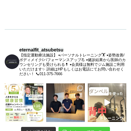
eternalfit_atsubetsu
【指定運動療法施設】
▪︎パーソナルトレーニング🏋️
▪︎姿勢改善/
ボディメイク/パフォーマンスアップ💪
▪︎健診結果から医師のカ
ウンセリングも受けられる💊
▪︎会員様は無料でジム施設ご利用
いただけます✨
詳細はHPもしくはお電話にてお問い合わせく
ださい！
📞011-375-7666