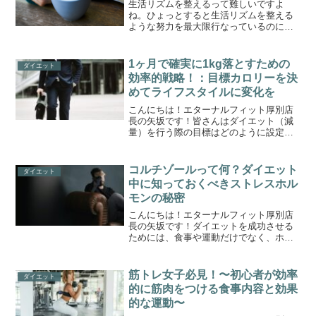
生活リズムを整えるって難しいですよ
ね。ひょっとすると生活リズムを整える
ような努力を最大限行なっているのにな
んだか疲れが取れないという方もいらっ
しゃるかもしれません。完璧にこなそう
とすると中々難しい一面があります。今
1ヶ月で確実に1kg落とすための
ダイエット
回はある一点に絞っていけたらと思いま
効率的戦略！：目標カロリーを決
す。毎日ストレスなく過ごすための方法
めてライフスタイルに変化を
を一緒に考えていきましょう。
こんにちは！エターナルフィット厚別店
長の矢坂です！皆さんはダイエット（減
量）を行う際の目標はどのように設定し
ていますか？長期的に「こんな体、体重
を目指したい！」という目標を立てたと
して、そこに辿り着くための短期目標を
コルチゾールって何？ダイエット
ダイエット
定めることも大切です。今...
中に知っておくべきストレスホル
モンの秘密
こんにちは！エターナルフィット厚別店
長の矢坂です！ダイエットを成功させる
ためには、食事や運動だけでなく、ホル
モンのバランスについて考えていくこと
も重要になります。その中でも、コルチ
ゾールというホルモンは、ダイエッター
筋トレ女子必見！〜初心者が効率
ダイエット
にとって特に知っておくべ...
的に筋肉をつける食事内容と効果
的な運動〜