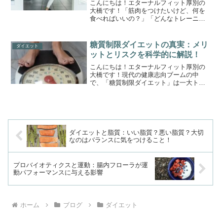
こんにちは！エターナルフィット厚別の
大橋です！「筋肉をつけたいけど、何を
食べればいいの？」「どんなトレーニン
グが効果的？」と悩んでいる女性も多い
のではないでしょうか。特に女性は、男
性に比べて筋肉量がつきにくいといわれ
糖質制限ダイエットの真実：メリ
ダイエット
ていますが、正しい知識と...
ットとリスクを科学的に解説！
こんにちは！エターナルフィット厚別の
大橋です！現代の健康志向ブームの中
で、「糖質制限ダイエット」は一大トレ
ンドとなり、多くの人がその効果を実感
しています。体重を減らしたい、健康的
な血糖値を維持したいという目的で、こ
のダイエットを始めた人も多...
ダイエットと脂質：いい脂質？悪い脂質？大切
なのはバランスに気をつけること！
プロバイオティクスと運動：腸内フローラが運
動パフォーマンスに与える影響
ホーム
ブログ
ダイエット