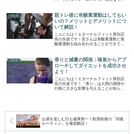
活習慣を改善し、健康的な生活を取り戻
しましょう。札幌での生活習慣病対策と
して、効果的なアプローチを提案し、リ
筋トレ後に有酸素運動はしてもい
ブログ
スクを低減します。健康的な毎日をサポ
いの？メリットとデメリットにつ
ートするプログラムで、より良い生活を
いて解説！
目指しませんか？
こんにちは！エターナルフィット厚別店
長の矢坂です！皆さんは有酸素運動と無
酸素運動を組み合わせることができてい
るでしょうか。理想的な体に近づくため
には効果的に有酸素運動と無酸素運動
（筋トレ）を組み合わせることが重要で
香りと減量の関係：嗅覚からアプ
ブログ
す。過去の記事にて有酸素運...
ローチしてダイエットを成功させ
よう！
こんにちは！エターナルフィット厚別店
長の矢坂です！「香り」は人間の感情や
行動に大きな影響を与えることが知られ
ています。特に、食欲や満腹感に対する
影響が顕著であり、減量に有益な効果を
もたらす香りもあります。これから、特
定の香りがどのように体重...
お酒を楽しむ日も健康第一！飲酒前後の「回復
ルーティン」を徹底解説！