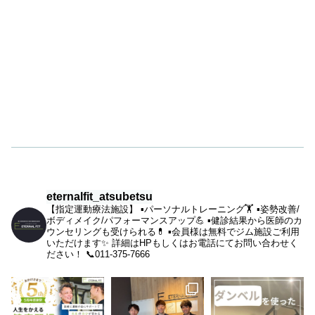
eternalfit_atsubetsu
【指定運動療法施設】
▪︎パーソナルトレーニング🏋️
▪︎姿勢改善/
ボディメイク/パフォーマンスアップ💪
▪︎健診結果から医師のカ
ウンセリングも受けられる💊
▪︎会員様は無料でジム施設ご利用
いただけます✨
詳細はHPもしくはお電話にてお問い合わせく
ださい！
📞011-375-7666