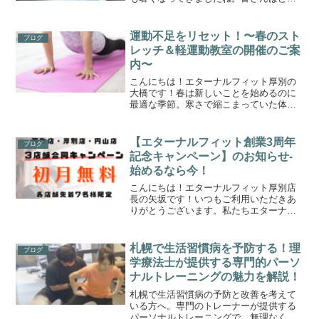
暑い夏を過ごしていますでしょうか？こ
の時期になると気になるのが夏バテです
よね。そんな夏バテに効果的な対策を紹
運動不足をリセット！〜春のスト
ブログ
介していこうと思います！...
レッチ＆軽運動教室の開催のご案
内〜
こんにちは！エターナルフィット厚別の
大橋です！春は新しいことを始めるのに
最適な季節。寒さで縮こまっていた体を
ほぐし、運動不足を解消するチャンスで
す。今回は「春から始める健康習慣」と
して、ストレッチと軽い有酸素運動を取
【エターナルフィット創業3周年
ブログ
り入れた運動教室をご紹介...
記念キャンペーン】のお知らせ-
始めるなら今！
こんにちは！エターナルフィット厚別店
長の矢坂です！いつもご利用いただきあ
りがとうございます。私たちエターナル
フィットは、おかげさまで3周年を迎える
ことができました。これもひとえに皆さ
まのご愛顧とご支援のおかげです。本当
札幌で生活習慣病を予防する！理
ブログ
にありがとうございます...
学療法士が提供する専門的パーソ
ナルトレーニングの魅力を解説！
札幌で生活習慣病の予防と改善を考えて
いる方へ。専門のトレーナーが提供する
パーソナルトレーニングで、無理なく生