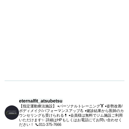
eternalfit_atsubetsu
【指定運動療法施設】
▪︎パーソナルトレーニング🏋️
▪︎姿勢改善/
ボディメイク/パフォーマンスアップ💪
▪︎健診結果から医師のカ
ウンセリングも受けられる💊
▪︎会員様は無料でジム施設ご利用
いただけます✨
詳細はHPもしくはお電話にてお問い合わせく
ださい！
📞011-375-7666