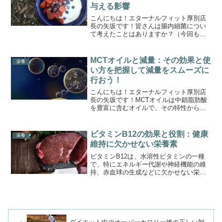
与える影響
こんにちは！エターナルフィット厚別店
長の矢坂です！皆さんは腸内細菌につい
て考えたことはありますか？（今回も過
去の記事のアップデートですね）減量を
進めていく上でも効率よく増量する上で
もこの腸内細菌を意識して腸内環境のい
MCTオイルと減量：その効果と使
栄養
い状態を維持することは非...
い方を把握して減量をスムーズに
行おう！
こんにちは！エターナルフィット厚別店
長の矢坂です！MCTオイルは中鎖脂肪酸
を豊富に含むオイルで、その特性から
「MCTオイルの減量効果」が注目されて
います。近年、MCTオイルは脂肪燃焼を
促進し、エネルギー代謝を高める効果が
ビタミンB12の効果と役割：健康
栄養
あるとして、多くのダ...
維持に欠かせない栄養素
ビタミンB12は、水溶性ビタミンの一種
で、特にエネルギー代謝や神経機能の維
持、赤血球の生成などに欠かせない栄養
素です。体内での重要な役割を果たして
いるため、適切な量を摂取することが健
康維持にとって非常に大切です。しか
し、ビタミンB12は体内...