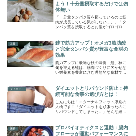
よう！十分量摂取するだけでは勿
体無い
「十分量タンパク質を摂っているのに筋
肉が成長している気がしない…。」「タ
ンパク質を摂取するとお腹がゴロゴロす
る…。」こういったお悩みをお持ちの
方。ひょっとすると今回の記事にあるよ
うな状態で摂取をしているかもしれませ
鮭で筋力アップ！オメガ3脂肪酸
栄養
ん。消化吸収の効率を下げてしまうもの
と完全タンパク質が豊富な食材の
を避けつつ、上げるにはどうすれば良い
効果
のか。ぜひ参考にしてみてください。
筋力アップに最適な秋の味覚「鮭」秋に
旬を迎える鮭は、筋肉づくりに欠かせな
い栄養素を豊富に含む理想的な食材で
す。特に、完全タンパク質とオメガ3脂肪
酸を多く含み、トレーニングのパフォー
マンス向上や筋肉の修復、脂肪燃焼に効
ダイエットとリバウンド防止：持
ダイエット
果的です。この記事では、...
続可能な食事の選び方とは！
こんにちは！エターナルフィット厚別の
大橋です！「ダイエットを頑張ったのに
リバウンドしてしまった…」そんな経験
を持つ方も多いのではないでしょうか。
短期間で体重を落とすことは一見、魅力
的に感じますが、極端な方法はかえって
プロバイオティクスと運動：腸内
栄養
体に負担をかけ、リバウン...
フローラが運動パフォーマンスに