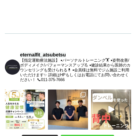
eternalfit_atsubetsu
【指定運動療法施設】
▪︎パーソナルトレーニング🏋️
▪︎姿勢改善/
ボディメイク/パフォーマンスアップ💪
▪︎健診結果から医師のカ
ウンセリングも受けられる💊
▪︎会員様は無料でジム施設ご利用
いただけます✨
詳細はHPもしくはお電話にてお問い合わせく
ださい！
📞011-375-7666