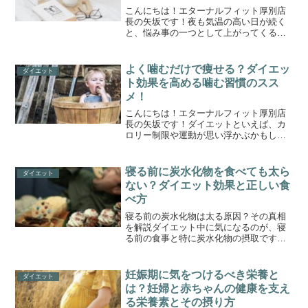
こんにちは！エターナルフィット厚別店
長の矢坂です！夜も気温の高い日が続く
と、悩み事の一つとして上がってくるの
が「睡眠」ではないでしょうか。加え
て、減量がすすむとホルモンや自律神経
の関係で寝つきが悪かったり、眠りが浅
よく噛むだけで痩せる？ダイエッ
ダイエット
くてすぐに目が覚めてしまっ...
ト効果を高める噛む習慣のスス
メ！
こんにちは！エターナルフィット厚別店
長の矢坂です！ダイエットといえば、カ
ロリー制限や運動が思い浮かぶかもしれ
ませんが、実は「よく噛む」ことも非常
に重要です。食事中にしっかりと噛むこ
とで、体重管理や健康にさまざまなメリ
寝る前に炭水化物を食べても太ら
ダイエット
ットをもたらします。今回...
ない？ダイエット効果と正しい食
べ方
寝る前の炭水化物は太る原因？その真相
を解説ダイエット中に気になるのが、寝
る前の食事と特に炭水化物の摂取ですよ
ね。「寝る前に炭水化物を食べると太る
のでは？」と不安に感じている方も多い
はず。しかし、炭水化物を摂るタイミン
妊娠期に気をつけるべき栄養と
ダイエット
グや食べ方によっては、寝...
は？妊婦と赤ちゃんの健康を支え
る栄養素とその摂り方