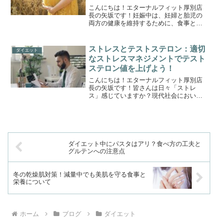
こんにちは！エターナルフィット厚別店
長の矢坂です！妊娠中は、妊婦と胎児の
両方の健康を維持するために、食事と栄
養に特に注意を払う必要があります。栄
養バランスの取れた食事は、胎児の正常
な成長発育をサポートし、妊娠中のトラ
ストレスとテストステロン：適切
ダイエット
ブルを防ぐためにも重要で...
なストレスマネジメントでテスト
ステロン値を上げよう！
こんにちは！エターナルフィット厚別店
長の矢坂です！皆さんは日々「ストレ
ス」感じていますか？現代社会におい
て、ストレスは避けられない要素となっ
ていると考えます。仕事、家庭、社会的
なプレッシャーなど、さまざまな要因が
私たちのストレスレベルを高め...
ダイエット中にパスタはアリ？食べ方の工夫と
グルテンへの注意点
冬の乾燥肌対策！減量中でも美肌を守る食事と
栄養について
ホーム
ブログ
ダイエット