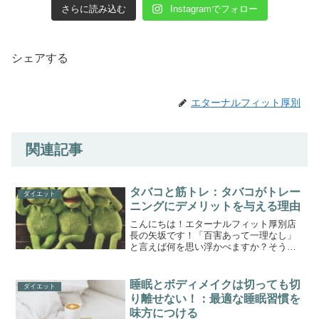
さらに読み込む
Instagramでフォロー
シェアする
エターナルフィット厚別
関連記事
タバコと筋トレ：タバコがトレー
ダイエット
ニングにデメリットを与える理由
こんにちは！エターナルフィット厚別店
長の矢坂です！「百害あって一理なし」
と言えば何を思い浮かべますか？そう、
タバコです。最近は分煙などが進んでい
ます。喫煙者からは非喫煙者からの目が
厳しすぎるとの意見もあるようです。し
睡眠とボディメイクは切っても切
ダイエット
かし、皆さんもご存知のよ...
り離せない！：最適な睡眠習慣を
味方につける