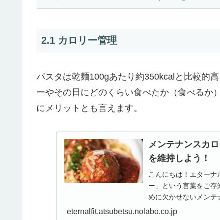
2.1 カロリー管理
パスタは乾麺100gあたり約350kcalと比
ーやその日にどのくらい食べたか（食べるか
にメリットとも言えます。
メンテナンスカロ
を維持しよう！
こんにちは！エターナ
ー」という言葉をご存
めに欠かせないメンテ
解説します！過去の【メン
eternalfit.atsubetsu.nolabo.co.jp