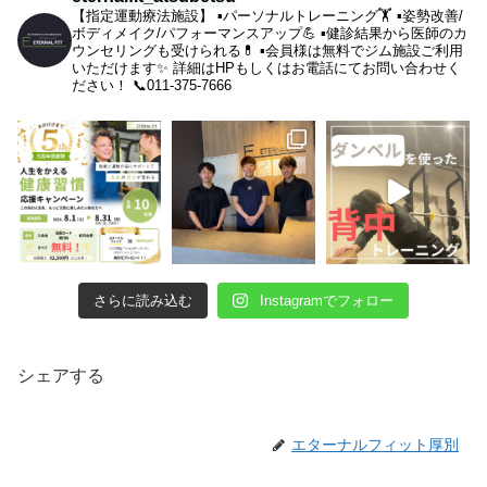
【指定運動療法施設】
▪︎パーソナルトレーニング🏋️
▪︎姿勢改善/
ボディメイク/パフォーマンスアップ💪
▪︎健診結果から医師のカ
ウンセリングも受けられる💊
▪︎会員様は無料でジム施設ご利用
いただけます✨
詳細はHPもしくはお電話にてお問い合わせく
ださい！
📞011-375-7666
さらに読み込む
Instagramでフォロー
シェアする
エターナルフィット厚別