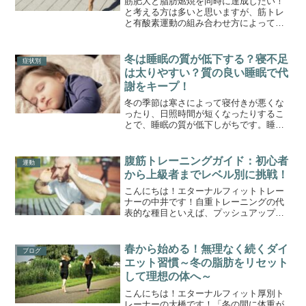
筋肥大と脂肪燃焼を同時に達成したい！
と考える方は多いと思いますが、筋トレ
と有酸素運動の組み合わせ方によって効
果が大きく変わります。筋分解を避け、
トレーニング効果を最大化するために
は、それぞれのタイミングや強度、食事
冬は睡眠の質が低下する？寝不足
症状別
管理が重要です。今回は、筋...
は太りやすい？質の良い睡眠で代
謝をキープ！
冬の季節は寒さによって寝付きが悪くな
ったり、日照時間が短くなったりするこ
とで、睡眠の質が低下しがちです。睡眠
不足が続くと、体の代謝機能に悪影響を
及ぼし、太りやすい体質になってしまう
ことをご存知でしょうか？今回は、冬の
腹筋トレーニングガイド：初心者
運動
寝不足が体に与える影響や...
から上級者までレベル別に挑戦！
こんにちは！エターナルフィットトレー
ナーの中井です！自重トレーニングの代
表的な種目といえば、プッシュアップと
腹筋が出てくるのではないでしょうか。
前回はレベル別のプッシュアップを紹介
させていただきました。今回は初級から
春から始める！無理なく続くダイ
ブログ
上級の腹筋のレベル別の紹...
エット習慣～冬の脂肪をリセット
して理想の体へ～
こんにちは！エターナルフィット厚別ト
レーナーの大橋です！「冬の間に体重が