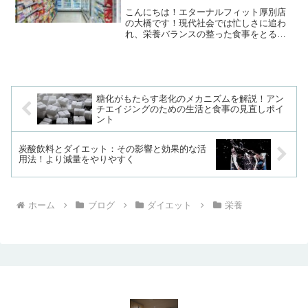
こんにちは！エターナルフィット厚別店
の大橋です！現代社会では忙しさに追わ
れ、栄養バランスの整った食事をとるの
が難しいことが多いです。しかし、栄養
不足は健康やパフォーマンスの低下につ
ながります。そんな時、頼りになるのが
コンビニ食品。近年では、...
糖化がもたらす老化のメカニズムを解説！アン
チエイジングのための生活と食事の見直しポイ
ント
炭酸飲料とダイエット：その影響と効果的な活
用法！より減量をやりやすく
ホーム
ブログ
ダイエット
栄養