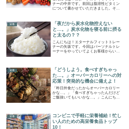
ナーの中井です。前回は脂溶性ビタミン
について書かせていただきました。その
続きとなります！今回は水溶性ビタミン
についてざっくりと解説していこうと思
います！ただ、種類が多いので、前編、
「夜だから炭水化物控えない
栄養
後編に分けて紹介していき...
と…。」炭水化物を寝る前に摂る
と太るの？？
こんにちは！エターナルフィットトレー
ナーの矢坂です。今回はパーソナルトレ
ーナーをやっていてよくお客様からいた
だく質問の一つ「寝る前に炭水化物を摂
ると太るのか」についてお話していきま
す。寝る前の炭水化物は、「寝る前に炭
「どうしよう。食べすぎちゃっ
水化物を摂ったからといっ...
栄養
た…。」オーバーカロリーへの対
応策！突発的な機会に備えよ！
「昨日外食だったからオーバーカロリー
かな…。」「食べすぎちゃったんだけど
ご飯抜いてもいいかな…。」こんにち
は！エターナルフィット厚別店長の矢坂
です。ダイエットの原則は消費カロリー
よりも摂取カロリーを低く設定する「ア
コンビニで手軽に栄養補給！忙し
ンダーカロリー」の状態を維...
栄養
い人のための高栄養食品トップ
10！