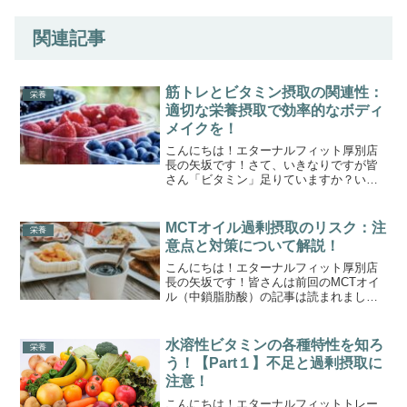
関連記事
筋トレとビタミン摂取の関連性：
栄養
適切な栄養摂取で効率的なボディ
メイクを！
こんにちは！エターナルフィット厚別店
長の矢坂です！さて、いきなりですが皆
さん「ビタミン」足りていますか？いわ
ゆる「減量期」だとトータルの摂取量が
減るためどうしても低栄養状態になりや
すいです。そんな中でも、筋トレを行い
MCTオイル過剰摂取のリスク：注
栄養
効果的に成果を得るには、...
意点と対策について解説！
こんにちは！エターナルフィット厚別店
長の矢坂です！皆さんは前回のMCTオイ
ル（中鎖脂肪酸）の記事は読まれました
か？MCTオイルは体内で素早くエネルギ
ーとして利用され、代謝を促進する効果
があります。前回の記事では効果につい
水溶性ビタミンの各種特性を知ろ
栄養
て解説をしていきまし...
う！【Part１】不足と過剰摂取に
注意！
こんにちは！エターナルフィットトレー