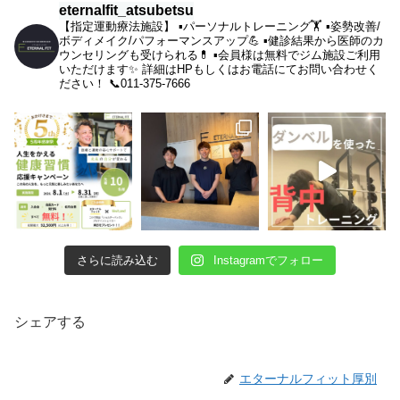
eternalfit_atsubetsu
【指定運動療法施設】
▪︎パーソナルトレーニング🏋️
▪︎姿勢改善/
ボディメイク/パフォーマンスアップ💪
▪︎健診結果から医師のカ
ウンセリングも受けられる💊
▪︎会員様は無料でジム施設ご利用
いただけます✨
詳細はHPもしくはお電話にてお問い合わせく
ださい！
📞011-375-7666
さらに読み込む
Instagramでフォロー
シェアする
エターナルフィット厚別