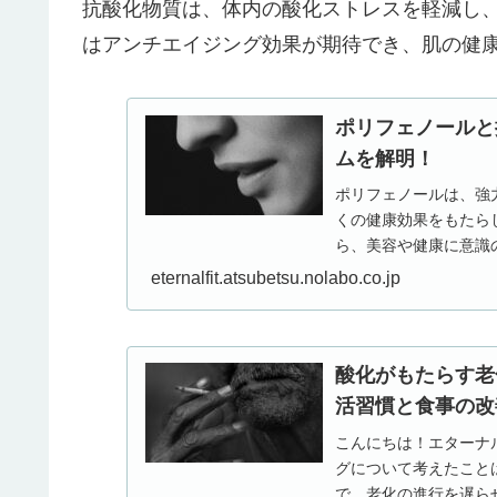
抗酸化物質は、体内の酸化ストレスを軽減し
はアンチエイジング効果が期待でき、肌の健
ポリフェノールと
ムを解明！
ポリフェノールは、強
くの健康効果をもたら
ら、美容や健康に意識
ノールの抗酸化作用がどの
eternalfit.atsubetsu.nolabo.co.jp
酸化がもたらす老
活習慣と食事の改
こんにちは！エターナ
グについて考えたこと
で、老化の進行を遅ら