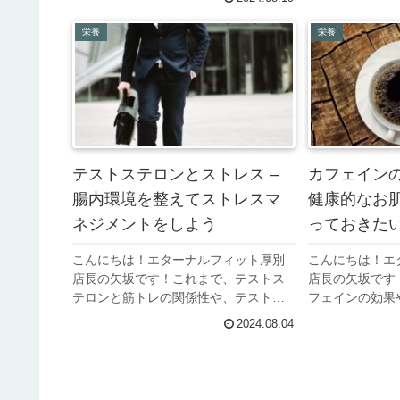
さまざまな影響を及ぼします。最近で
ることで、老化
は、40歳未満で更年期症状が現れる
チエイジング）
栄養
栄養
「若年性更年期（早期閉経）」や、男
てくれます。今
性...
解...
テストステロンとストレス –
カフェイン
腸内環境を整えてストレスマ
健康的なお
ネジメントをしよう
っておきた
こんにちは！エターナルフィット厚別
こんにちは！エ
店長の矢坂です！これまで、テストス
店長の矢坂です
テロンと筋トレの関係性や、テストス
フェインの効果
テロンを増やす方法について解説をし
カスした記事を
2024.08.04
てきました。今回は、ストレスを減ら
は、カフェイン
すことがテストステロン分泌に重要で
ついて解説をし
ある理由と、そのために腸内環境を整
近肌トラブルに
え...
く...