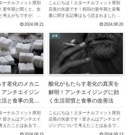
ターナルフィット厚別
こんにちは！エターナルフィット厚別
！更年期と聞くと、女
店長の矢坂です！前回の更年期と栄養
と考えがちですが、実
素に関する記事はもう読まれました
年期」が存在します。
か？今回は、最近注目されている「若
2024.08.21
2024.08.20
群(加齢性腺機能低下症)
年性更年期（早期閉経）」についてお
ルモンであるテストス
話ししたいと思います。若年性更年期
栄養
う身体的および...
障害は、20代から40代の若い世代に
発...
らす老化のメカニ
酸化がもたらす老化の真実を
！アンチエイジン
解明！アンチエイジングに効
生活と食事の見直
く生活習慣と食事の改善法
ターナルフィット厚別
こんにちは！エターナルフィット厚別
！皆さんはアンチエイ
店長の矢坂です！皆さんはアンチエイ
考えたことはあるでし
ジングについて考えたことはあるでし
ライフスタイルを整え
ょうか。食事やライフスタイルを整え
2024.08.15
2024.08.13