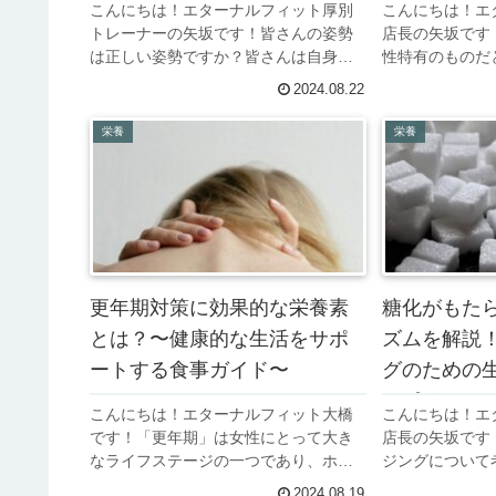
こんにちは！エターナルフィット厚別
こんにちは！エ
トレーナーの矢坂です！皆さんの姿勢
店長の矢坂です
は正しい姿勢ですか？皆さんは自身の
性特有のものだ
「姿勢」について考えたことはありま
は男性にも「更
2024.08.22
すか？姿勢はは私たちの身体の健康や
これをLOH症候
日常生活に深く影響を与える重要な要
と呼び、男性ホ
栄養
栄養
素です。適切な姿勢を保つことで、筋
テロンの減少に伴
肉...
更年期対策に効果的な栄養素
糖化がもた
とは？〜健康的な生活をサポ
ズムを解説
ートする食事ガイド〜
グのための
しポイント
こんにちは！エターナルフィット大橋
こんにちは！エ
です！「更年期」は女性にとって大き
店長の矢坂です
なライフステージの一つであり、ホル
ジングについて
モンバランスの変化により身体と心に
ょうか。食事や
2024.08.19