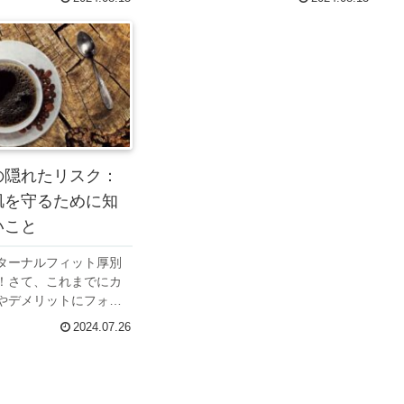
の進行を遅らせ（アン
ることで、老化の進行を遅らせ（アン
、体重管理にも寄与し
チエイジング）、体重管理にも寄与し
回は特に糖化について
てくれます。今回は特に酸化について
解...
の隠れたリスク：
肌を守るために知
いこと
ターナルフィット厚別
！さて、これまでにカ
やデメリットにフォー
書いてきました。今回
2024.07.26
がお肌に与える影響に
ていきます。もし、最
お悩みの方で珈琲を多