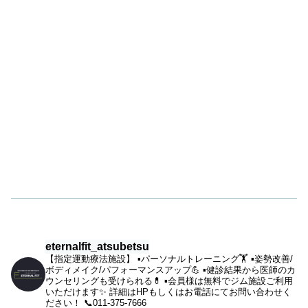
eternalfit_atsubetsu
【指定運動療法施設】
▪︎パーソナルトレーニング🏋️
▪︎姿勢改善/
ボディメイク/パフォーマンスアップ💪
▪︎健診結果から医師のカ
ウンセリングも受けられる💊
▪︎会員様は無料でジム施設ご利用
いただけます✨
詳細はHPもしくはお電話にてお問い合わせく
ださい！
📞011-375-7666