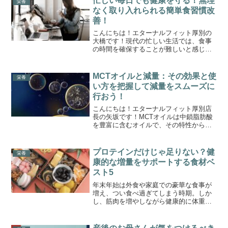
忙しい毎日でも健康を守る！無理
栄養
なく取り入れられる簡単食習慣改
善！
こんにちは！エターナルフィット厚別の
大橋です！現代の忙しい生活では、食事
の時間を確保することが難しいと感じる
方も多いのではないのでしょうか。しか
し、食習慣を改善することで、健康維持
やエネルギーの向上、集中力の向上に大
MCTオイルと減量：その効果と使
栄養
きく寄与します。今回は、...
い方を把握して減量をスムーズに
行おう！
こんにちは！エターナルフィット厚別店
長の矢坂です！MCTオイルは中鎖脂肪酸
を豊富に含むオイルで、その特性から
「MCTオイルの減量効果」が注目されて
います。近年、MCTオイルは脂肪燃焼を
促進し、エネルギー代謝を高める効果が
プロテインだけじゃ足りない？健
栄養
あるとして、多くのダ...
康的な増量をサポートする食材ベ
スト5
年末年始は外食や家庭での豪華な食事が
増え、つい食べ過ぎてしまう時期。しか
し、筋肉を増やしながら健康的に体重を
増やしたい場合、単に量を増やすだけで
はなく、栄養バランスを意識した食材選
びが重要です。今回は、増量期におすす