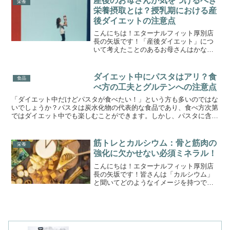
産後のお母さんが気をつけるべき
栄養
めの健康的な食材ベスト5...
栄養摂取とは？授乳期における産
後ダイエットの注意点
こんにちは！エターナルフィット厚別店
長の矢坂です！「産後ダイエット」につ
いて考えたことのあるお母さんはかなり
多いのではないでしょうか。しかし、授
乳期には特に栄養管理が重要であり、無
理なカロリー制限や栄養制限は母体と赤
ダイエット中にパスタはアリ？食
食品
ちゃんにとってリスクとな...
べ方の工夫とグルテンへの注意点
「ダイエット中だけどパスタが食べたい！」という方も多いのではな
いでしょうか？パスタは炭水化物の代表的な食品であり、食べ方次第
ではダイエット中でも楽しむことができます。しかし、パスタに含ま
れる小麦製品特有のグルテンにも注意が必要です。↗この記...
筋トレとカルシウム：骨と筋肉の
栄養
強化に欠かせない必須ミネラル！
こんにちは！エターナルフィット厚別店
長の矢坂です！皆さんは「カルシウム」
と聞いてどのようなイメージを持つでし
ょうか。ほとんどの人は「骨」や「歯」
だと思います。もちろん骨や歯を健康に
保つために不可欠なミネラルです。一方
でそれ以外の、体内で生じ...