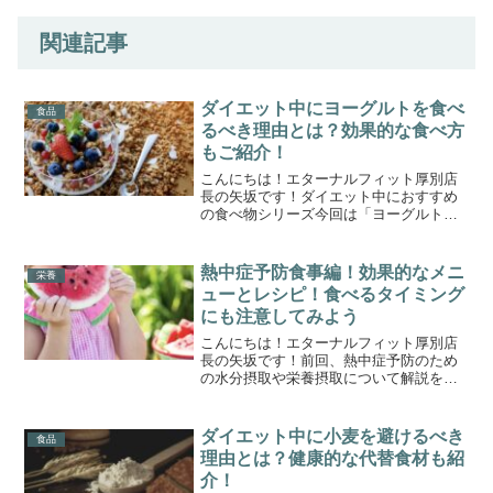
関連記事
ダイエット中にヨーグルトを食べ
食品
るべき理由とは？効果的な食べ方
もご紹介！
こんにちは！エターナルフィット厚別店
長の矢坂です！ダイエット中におすすめ
の食べ物シリーズ今回は「ヨーグルト」
です！ヨーグルトは栄養価が高く、腸内
環境を整える効果があるため、健康的な
ダイエットをサポートしてくれます。今
熱中症予防食事編！効果的なメニ
栄養
回は、ヨーグルトがダイエ...
ューとレシピ！食べるタイミング
にも注意してみよう
こんにちは！エターナルフィット厚別店
長の矢坂です！前回、熱中症予防のため
の水分摂取や栄養摂取について解説をさ
せていただきました。今回は、熱中症予
防に役立つ食品の選び方、夏向けのヘル
シーレシピ、そして効果的な食事の取り
ダイエット中に小麦を避けるべき
食品
方とタイミングについて詳...
理由とは？健康的な代替食材も紹
介！