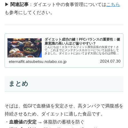
▶
関連記事
：ダイエット中の食事管理については
こちら
も参考にしてください。
ダイエット成功の鍵！PFCバランスの重要性：健
康意識の高い人ほど偏りやすい？
こんにちは！エターナルフィット厚別店長の矢坂です！さ
て、これまでにメンテナンスカロリーについてお話をして
きました。ダイエットにおいてまず大切になるのは摂取カ
ロリーを消費カロリーが上回った状態を継続することで
す。そして、カロリーの次にダイエッ...
2024.07.30
eternalfit.atsubetsu.nolabo.co.jp
まとめ
そばは、低GIで血糖値を安定させ、高タンパクで満腹感を
持続させるため、ダイエットに適した食品です。
・
血糖値の安定
→ 体脂肪の蓄積を防ぐ