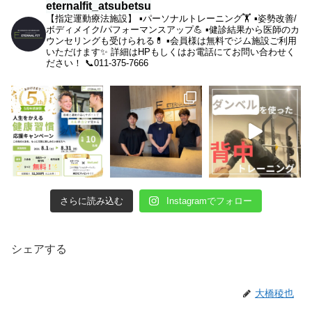
eternalfit_atsubetsu
【指定運動療法施設】
▪︎パーソナルトレーニング🏋️
▪︎姿勢改善/
ボディメイク/パフォーマンスアップ💪
▪︎健診結果から医師のカ
ウンセリングも受けられる💊
▪︎会員様は無料でジム施設ご利用
いただけます✨
詳細はHPもしくはお電話にてお問い合わせく
ださい！
📞011-375-7666
さらに読み込む
Instagramでフォロー
シェアする
大橋稜也