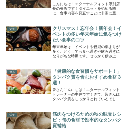
こんにちは！エターナルフィット厚別店
長の矢坂です！ダイエットを始める際
に、食事内容を見直すことは非常に重要
です。その中でも特に注目したいのが
「小麦製品」です。パンやパスタ、クッ
キーなど、私たちの食卓に欠かせない小
クリスマス！忘年会！新年会！イ
栄養
麦製品ですが、ダイエット中に...
ベントの多い年末年始に気をつけ
たい食事のコツ
年末年始は、イベントや親戚の集まりが
多く、どうしても食べ過ぎや飲み過ぎに
なりがちな時期です。せっかく積み上げ
たボディメイクやダイエットの成果を保
つためには、食事のコツを押さえておく
ことが大切です。今回は、年末年始でも
「健康的な食習慣をサポート！」
食品
太らないための食事のポイ...
タンパク質を含むおすすめ食材３
選！
皆さんこんにちは！エターナルフィット
トレーナーの中井です！さて、皆さんは
タンパク質をしっかりとれているでしょ
うか？タンパク質は体を形成する上で不
可欠な存在です。独断ではありますが、
おすすめなタンパク質を含む食材の紹介
筋肉をつけるための秋の味覚レシ
栄養
をしていきたいと思います...
ピ：旬の食材で効率的なタンパク
質補給