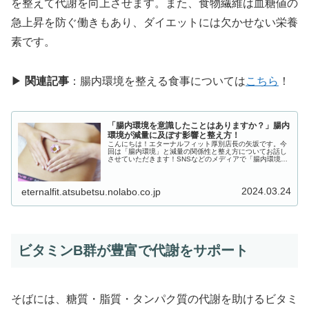
を整えて代謝を向上させます。また、食物繊維は血糖値の
急上昇を防ぐ働きもあり、ダイエットには欠かせない栄養
素です。
▶
関連記事
：腸内環境を整える食事については
こちら
！
「腸内環境を意識したことはありますか？」腸内
環境が減量に及ぼす影響と整え方！
こんにちは！エターナルフィット厚別店長の矢坂です。今
回は「腸内環境」と減量の関係性と整え方についてお話し
させていただきます！SNSなどのメディアで「腸内環境」
や「腸活」という言葉を目にしたことのある方は多いので
はないでしょうか。実はこの腸内...
2024.03.24
eternalfit.atsubetsu.nolabo.co.jp
ビタミンB群が豊富で代謝をサポート
そばには、糖質・脂質・タンパク質の代謝を助けるビタミ