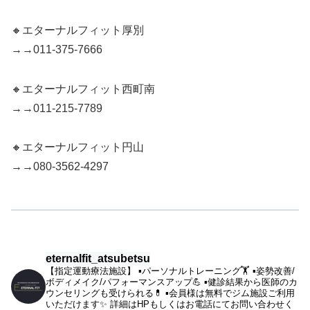
🔸エターナルフィット厚別
→→011-375-7666
🔸エターナルフィット西町南
→→011-215-7789
🔸エターナルフィット円山
→→080-3562-4297
eternalfit_atsubetsu
【指定運動療法施設】
▪︎パーソナルトレーニング🏋️
▪︎姿勢改善/
ボディメイク/パフォーマンスアップ💪
▪︎健診結果から医師のカ
ウンセリングも受けられる💊
▪︎会員様は無料でジム施設ご利用
いただけます✨
詳細はHPもしくはお電話にてお問い合わせく