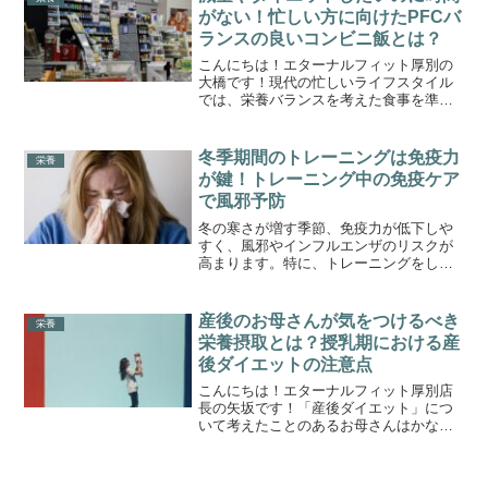
めていただくとより腑に落...
がない！忙しい方に向けたPFCバ
ランスの良いコンビニ飯とは？
こんにちは！エターナルフィット厚別の
大橋です！現代の忙しいライフスタイル
では、栄養バランスを考えた食事を準備
する時間がなかなか取れないことが多い
と思います。そんなとき、コンビニで手
軽に買える食事が非常に便利です。しか
冬季期間のトレーニングは免疫力
栄養
し、コンビニでの食事は選...
が鍵！トレーニング中の免疫ケア
で風邪予防
冬の寒さが増す季節、免疫力が低下しや
すく、風邪やインフルエンザのリスクが
高まります。特に、トレーニングをして
いる方にとっては、免疫力を保つことが
体調管理の重要なポイントとなります。
今回は、トレーニング中に意識したい免
産後のお母さんが気をつけるべき
栄養
疫ケアと風邪予防のための...
栄養摂取とは？授乳期における産
後ダイエットの注意点
こんにちは！エターナルフィット厚別店
長の矢坂です！「産後ダイエット」につ
いて考えたことのあるお母さんはかなり
多いのではないでしょうか。しかし、授
乳期には特に栄養管理が重要であり、無
理なカロリー制限や栄養制限は母体と赤