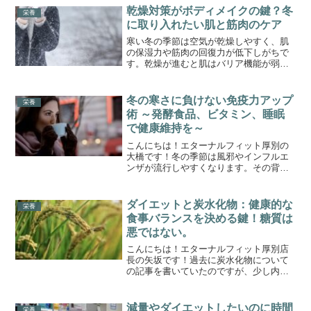
乾燥対策がボディメイクの鍵？冬
栄養
に取り入れたい肌と筋肉のケア
寒い冬の季節は空気が乾燥しやすく、肌
の保湿力や筋肉の回復力が低下しがちで
す。乾燥が進むと肌はバリア機能が弱ま
り、筋肉も硬直しやすくなります。これ
らの変化は、ボディメイクにとっても大
きな影響を及ぼします。今回は、冬に必
冬の寒さに負けない免疫力アップ
栄養
要な肌と筋肉の乾燥対策ケ...
術 ～発酵食品、ビタミン、睡眠
で健康維持を～
こんにちは！エターナルフィット厚別の
大橋です！冬の季節は風邪やインフルエ
ンザが流行しやすくなります。その背景
には、気温の低下や乾燥、日照時間の短
さなどがあり、免疫力が低下しやすい環
境が揃っています。今回は、冬に免疫力
ダイエットと炭水化物：健康的な
栄養
が下がる理由を解説し、そ...
食事バランスを決める鍵！糖質は
悪ではない。
こんにちは！エターナルフィット厚別店
長の矢坂です！過去に炭水化物について
の記事を書いていたのですが、少し内容
が薄かったのでアップデートです✨この
記事での情報を元にこれまでの炭水化物
や糖質について書いている記事を読み進
減量やダイエットしたいのに時間
栄養